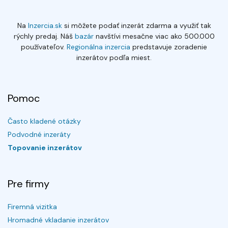
Na
Inzercia.sk
si môžete podať inzerát zdarma a využiť tak
rýchly predaj. Náš
bazár
navštívi mesačne viac ako 500.000
používateľov.
Regionálna inzercia
predstavuje zoradenie
inzerátov podľa miest.
Pomoc
Často kladené otázky
Podvodné inzeráty
Topovanie inzerátov
Pre firmy
Firemná vizitka
Hromadné vkladanie inzerátov