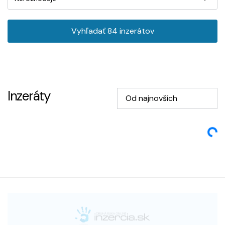
Vyhľadať
84
inzerátov
Inzeráty
Od najnovších
Loading...