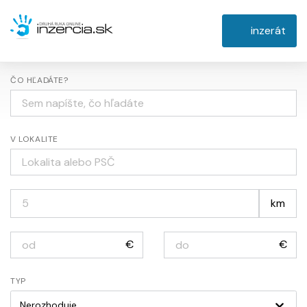
inzerát
ČO HĽADÁTE?
V LOKALITE
km
€
€
TYP
Nerozhoduje