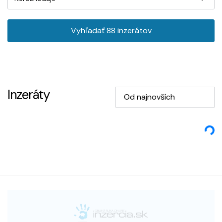
Vyhľadať
88
inzerátov
Inzeráty
Od najnovších
Loading...