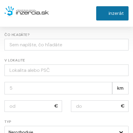
inzerát
ČO HĽADÁTE?
V LOKALITE
km
€
€
TYP
Nerozhoduje