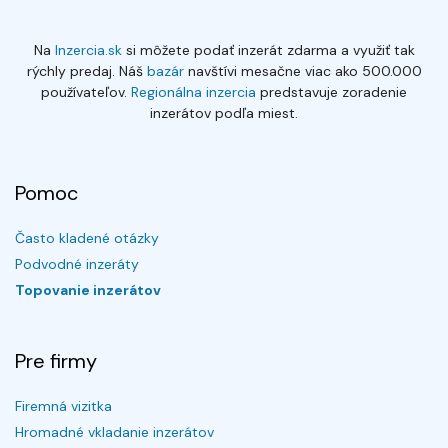
Na
Inzercia.sk
si môžete podať inzerát zdarma a využiť tak
rýchly predaj. Náš
bazár
navštívi mesačne viac ako 500.000
používateľov.
Regionálna inzercia
predstavuje zoradenie
inzerátov podľa miest.
Pomoc
Často kladené otázky
Podvodné inzeráty
Topovanie inzerátov
Pre firmy
Firemná vizitka
Hromadné vkladanie inzerátov