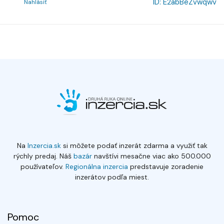
ID:
E2abBeZvwqwv
Nahlásiť
Na
Inzercia.sk
si môžete podať inzerát zdarma a využiť tak
rýchly predaj. Náš
bazár
navštívi mesačne viac ako 500.000
používateľov.
Regionálna inzercia
predstavuje zoradenie
inzerátov podľa miest.
Pomoc