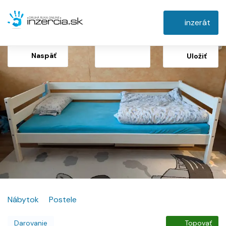
inzerát
Naspäť
Uložiť
Nábytok
Postele
Darovanie
Topovať