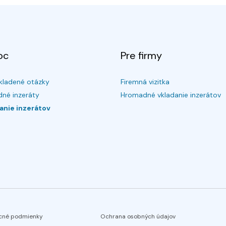
oc
Pre firmy
kladené otázky
Firemná vizitka
né inzeráty
Hromadné vkladanie inzerátov
anie inzerátov
cné podmienky
Ochrana osobných údajov