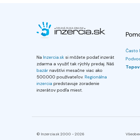
Pom
Často 
Na
Inzercia.sk
si môžete podať inzerát
Podvod
zdarma a využiť tak rýchly predaj. Náš
Topov
bazár
navštívi mesačne viac ako
500.000 používateľov.
Regionálna
inzercia
predstavuje zoradenie
inzerátov podľa miest.
© Inzercia.sk 2000 -
2026
Všeobe