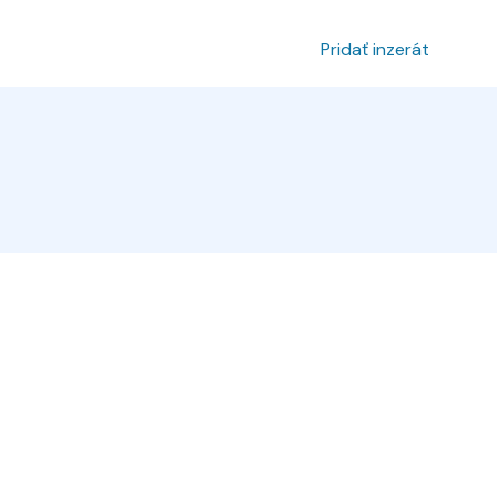
povanie inzerátu
Prihlásenie
Pridať inzerát