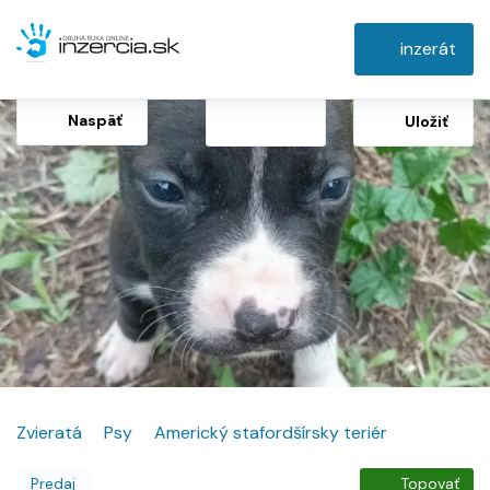
inzerát
Naspäť
Uložiť
Zvieratá
Psy
Americký stafordšírsky teriér
Predaj
Topovať