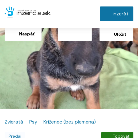
inzerát
Naspäť
Uložiť
Zvieratá
Psy
Kríženec (bez plemena)
Predaj
Topovať