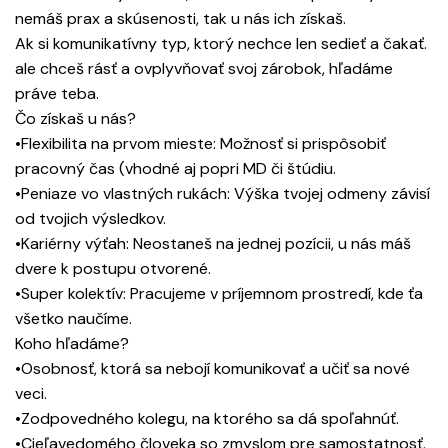
nemáš prax a skúsenosti, tak u nás ich získaš.
Ak si komunikatívny typ, ktorý nechce len sedieť a čakať.
ale chceš rásť a ovplyvňovať svoj zárobok, hľadáme
práve teba.
Čo získaš u nás?
•Flexibilita na prvom mieste: Možnosť si prispôsobiť
pracovný čas (vhodné aj popri MD či štúdiu.
•Peniaze vo vlastných rukách: Výška tvojej odmeny závisí
od tvojich výsledkov.
•Kariérny výťah: Neostaneš na jednej pozícii, u nás máš
dvere k postupu otvorené.
•Super kolektív: Pracujeme v príjemnom prostredí, kde ťa
všetko naučíme.
Koho hľadáme?
•Osobnosť, ktorá sa nebojí komunikovať a učiť sa nové
veci.
•Zodpovedného kolegu, na ktorého sa dá spoľahnúť.
•Cieľavedomého človeka so zmyslom pre samostatnosť.