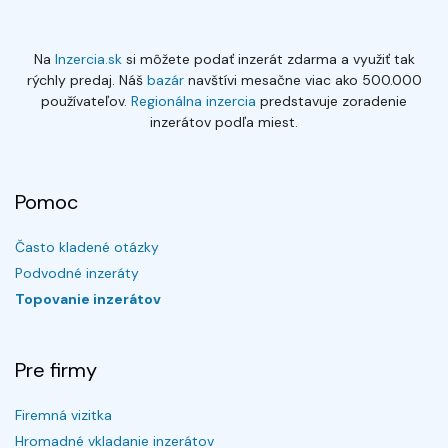
Na
Inzercia.sk
si môžete podať inzerát zdarma a využiť tak
rýchly predaj. Náš
bazár
navštívi mesačne viac ako 500.000
používateľov.
Regionálna inzercia
predstavuje zoradenie
inzerátov podľa miest.
Pomoc
Často kladené otázky
Podvodné inzeráty
Topovanie inzerátov
Pre firmy
Firemná vizitka
Hromadné vkladanie inzerátov