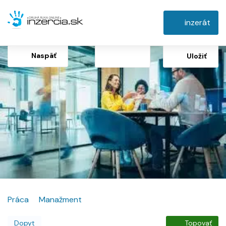
inzerát
Naspäť
Uložiť
Práca
Manažment
Dopyt
Topovať