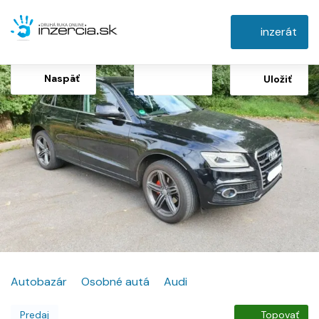
inzerát
Naspäť
Uložiť
Autobazár
Osobné autá
Audi
Predaj
Topovať