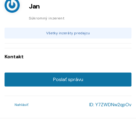
Jan
Súkromný inzerent
Všetky inzeráty predajcu
Kontakt
Poslať správu
ID:
Y7ZWDNw2qpOv
Nahlásiť