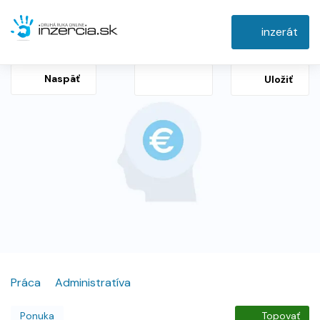
inzerát
Naspäť
Uložiť
Práca
Administratíva
Ponuka
Topovať