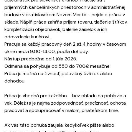
príjemných kancelárskych priestoroch v administratívnej
budove v bratislavskom Novom Meste – nejde o prácu v
sklade. Náplň práce zahŕňa príjem tovaru, tlačenie štítkov,
kompletizáciu objednávok, balenie zásielok a ich
odovzdanie kuriérovi.
Pracuje sa každý pracovný deň 2 až 4 hodiny v časovom
okne medzi 9:00-14:00, podľa dohody.
Nástup predbežne od 1. júla 2025.
Odmena sa pohybuje od 550 do 700€ mesačne
Práca je možná na živnosť, polovičný úväzok alebo
dohodou.
Práca je vhodná pre každého – bez ohľadu na pohlavie a
vek. Dôležitá je najmä zodpovednosť, precíznosť, ochota
pracovať a spolupracovať v malom, priateľskom tíme.
Ak vás táto ponuka zaujala, kedykoľvek píšte alebo