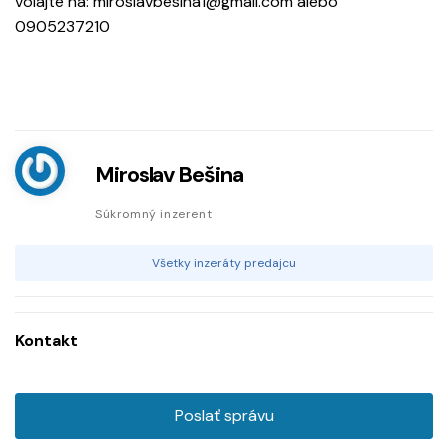
volajte na: miroslavbesina1@gmail.com alebo
0905237210
Miroslav Bešina
Súkromný inzerent
Všetky inzeráty predajcu
Kontakt
Poslať správu