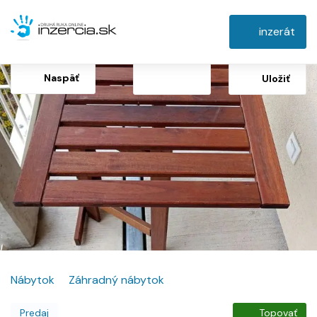
inzerát
Naspäť
Uložiť
Nábytok
Záhradný nábytok
Predaj
Topovať