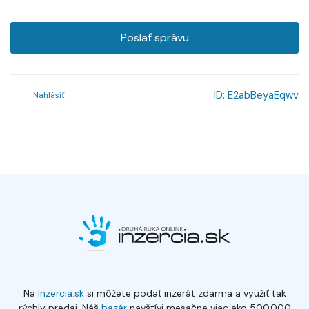
Poslať správu
ID:
E2abBeyaEqwv
Nahlásiť
Na
Inzercia.sk
si môžete podať inzerát zdarma a využiť tak
rýchly predaj. Náš
bazár
navštívi mesačne viac ako 500.000