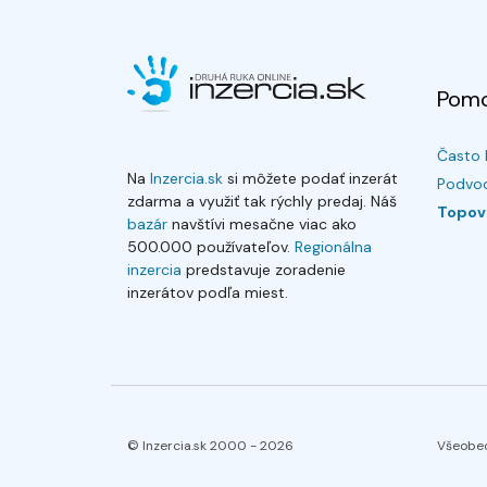
Pom
Často 
Na
Inzercia.sk
si môžete podať inzerát
Podvod
zdarma a využiť tak rýchly predaj. Náš
Topov
bazár
navštívi mesačne viac ako
500.000 používateľov.
Regionálna
inzercia
predstavuje zoradenie
inzerátov podľa miest.
© Inzercia.sk 2000 -
2026
Všeobe