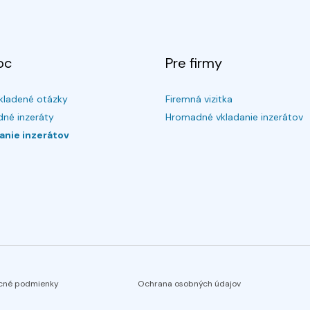
oc
Pre firmy
kladené otázky
Firemná vizitka
né inzeráty
Hromadné vkladanie inzerátov
anie inzerátov
cné podmienky
Ochrana osobných údajov