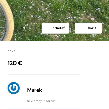
Zdieľať
Uložiť
CENA
120 €
Marek
Súkromný inzerent