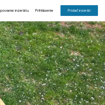
povanie inzerátu
Prihlásenie
Pridať inzerát