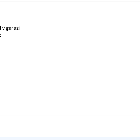
 v garazi
3