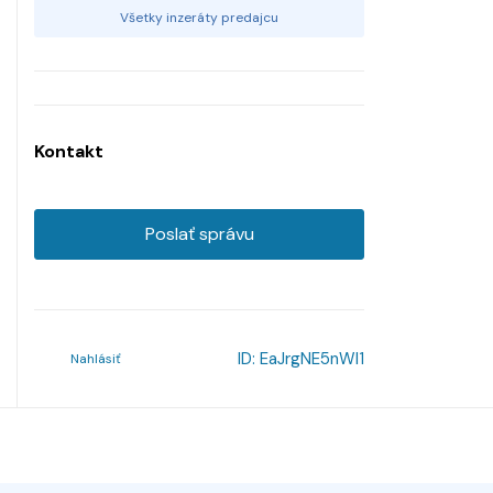
Všetky inzeráty predajcu
Kontakt
Poslať správu
ID:
EaJrgNE5nWl1
Nahlásiť