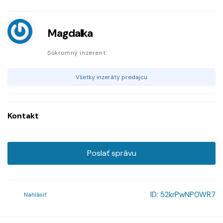
Magdalka
Súkromný inzerent
Všetky inzeráty predajcu
Kontakt
Poslať správu
ID:
52krPwNP0WR7
Nahlásiť