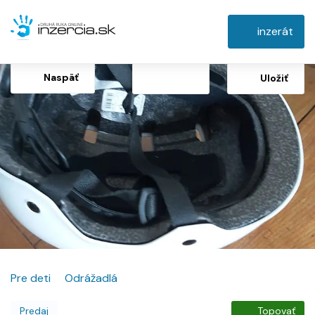
inzerát
Naspäť
Uložiť
Pre deti
Odrážadlá
Predaj
Topovať