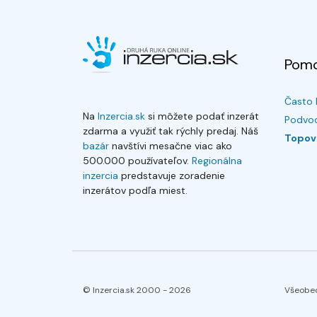
Pom
Často 
Na
Inzercia.sk
si môžete podať inzerát
Podvod
zdarma a využiť tak rýchly predaj. Náš
Topov
bazár
navštívi mesačne viac ako
500.000 používateľov.
Regionálna
inzercia
predstavuje zoradenie
inzerátov podľa miest.
© Inzercia.sk 2000 -
2026
Všeobe