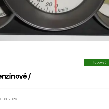
Topovať
enzinové /
1. 03. 2026