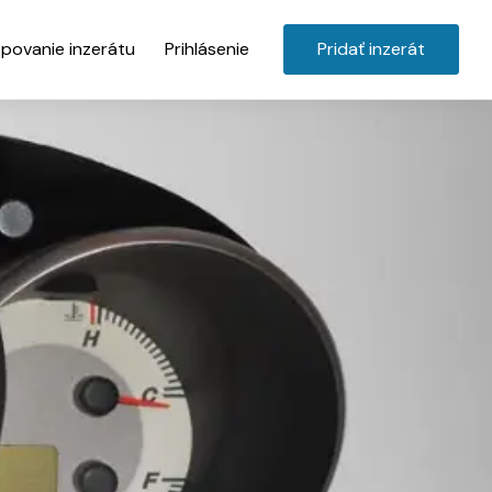
povanie inzerátu
Prihlásenie
Pridať inzerát