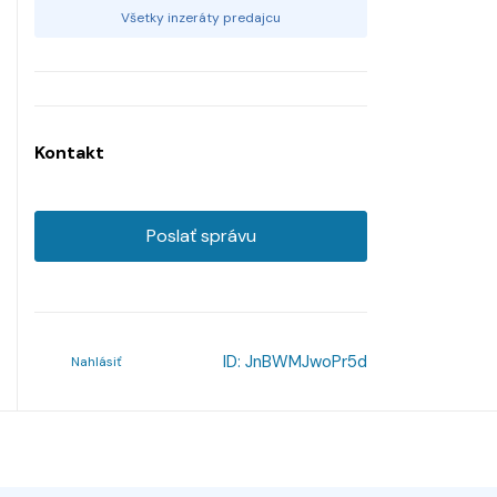
Všetky inzeráty predajcu
Kontakt
Poslať správu
ID:
JnBWMJwoPr5d
Nahlásiť