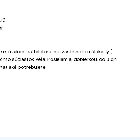
u 3
or
 e-mailom. na telefone ma zastihnete málokedy )
chto súčiastok veľa. Posielam aj dobierkou, do 3 dní
ýtať aké potrebujete