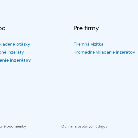
oc
Pre firmy
kladené otázky
Firemná vizitka
né inzeráty
Hromadné vkladanie inzerátov
anie inzerátov
cné podmienky
Ochrana osobných údajov