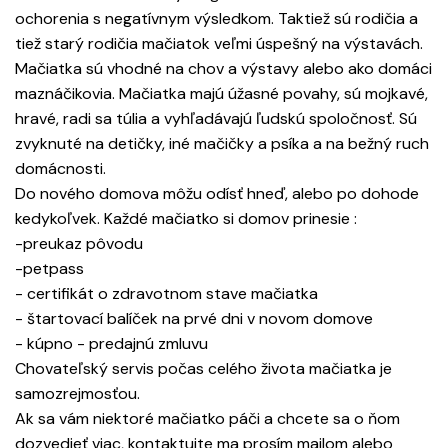
ochorenia s negatívnym výsledkom. Taktiež sú rodičia a
tiež starý rodičia mačiatok veľmi úspešný na výstavách.
Mačiatka sú vhodné na chov a výstavy alebo ako domáci
maznáčikovia. Mačiatka majú úžasné povahy, sú mojkavé,
hravé, radi sa túlia a vyhľadávajú ľudskú spoločnosť. Sú
zvyknuté na detičky, iné mačičky a psíka a na bežný ruch
domácnosti.
Do nového domova môžu odísť hneď, alebo po dohode
kedykoľvek. Každé mačiatko si domov prinesie :
-preukaz pôvodu
-petpass
- certifikát o zdravotnom stave mačiatka
- štartovací balíček na prvé dni v novom domove
- kúpno - predajnú zmluvu
Chovateľský servis počas celého života mačiatka je
samozrejmosťou.
Ak sa vám niektoré mačiatko páči a chcete sa o ňom
dozvedieť viac, kontaktujte ma prosím mailom alebo