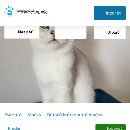
inzerát
Naspäť
Uložiť
Zvieratá
Mačky
Britská krátkosrstá mačka
Predaj
Topovať