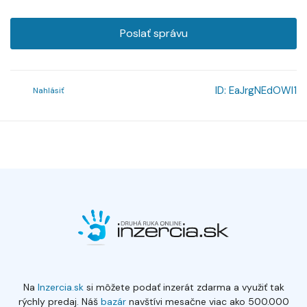
Poslať správu
ID:
EaJrgNEdOWl1
Nahlásiť
Na
Inzercia.sk
si môžete podať inzerát zdarma a využiť tak
rýchly predaj. Náš
bazár
navštívi mesačne viac ako 500.000