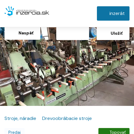
inzerát
Naspäť
Uložiť
Stroje, náradie
Drevoobrábacie stroje
Predaj
Topovať