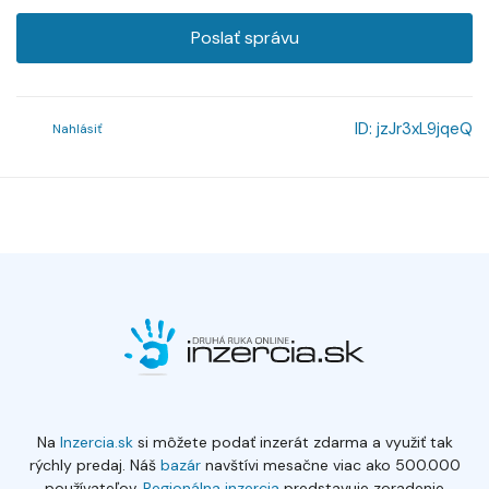
Poslať správu
ID:
jzJr3xL9jqeQ
Nahlásiť
Na
Inzercia.sk
si môžete podať inzerát zdarma a využiť tak
rýchly predaj. Náš
bazár
navštívi mesačne viac ako 500.000
používateľov.
Regionálna inzercia
predstavuje zoradenie