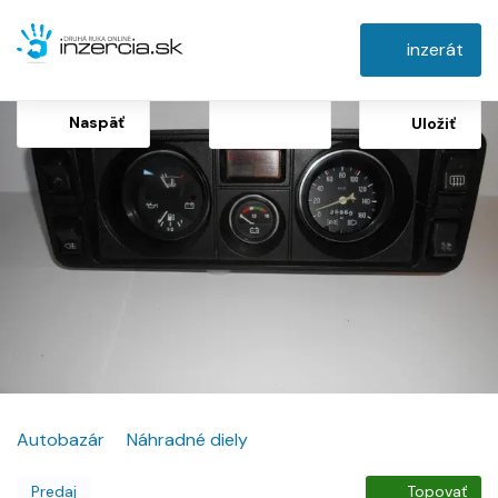
inzerát
Naspäť
Uložiť
Autobazár
Náhradné diely
Predaj
Topovať