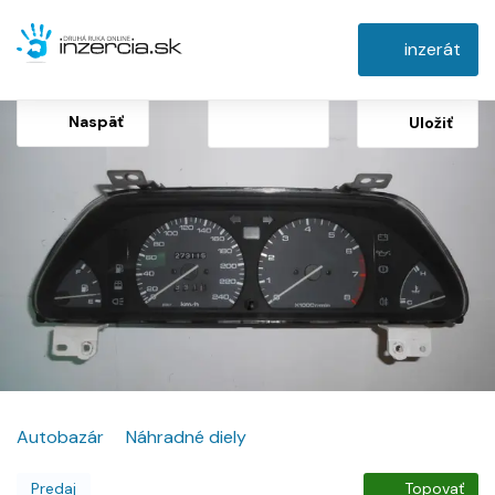
inzerát
Naspäť
Uložiť
Autobazár
Náhradné diely
Predaj
Topovať