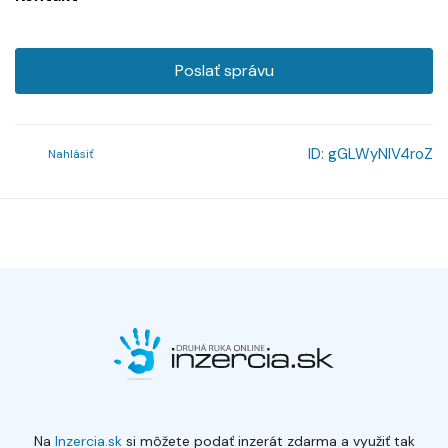
Poslať správu
ID:
gGLWyNlV4roZ
Nahlásiť
Na
Inzercia.sk
si môžete podať inzerát zdarma a využiť tak