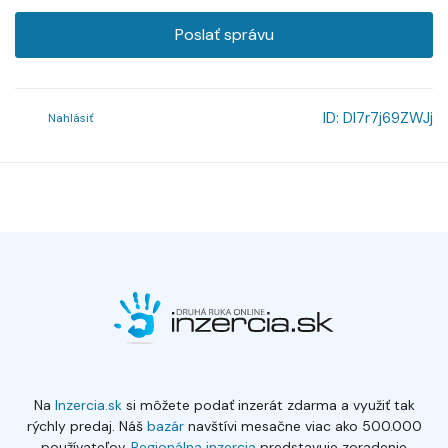
Poslať správu
ID:
Dl7r7j69ZWJj
Nahlásiť
Na
Inzercia.sk
si môžete podať inzerát zdarma a využiť tak
rýchly predaj. Náš
bazár
navštívi mesačne viac ako 500.000
používateľov.
Regionálna inzercia
predstavuje zoradenie