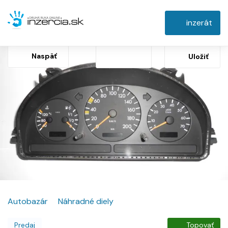
inzerát
Naspäť
Uložiť
Autobazár
Náhradné diely
Predaj
Topovať