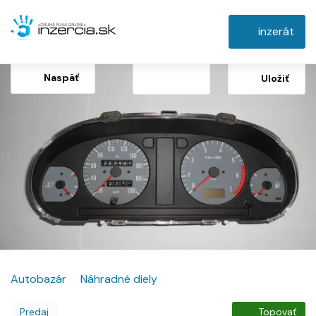
inzerát
Naspäť
Uložiť
Autobazár
Náhradné diely
Predaj
Topovať