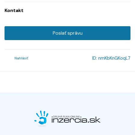
Kontakt
Poslať správu
ID:
nmKbKnGKoqL7
Nahlásiť