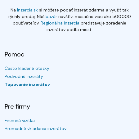
Na
Inzercia.sk
si môžete podať inzerát zdarma a využiť tak
rýchly predaj. Náš
bazár
navštívi mesačne viac ako 500.000
používateľov.
Regionálna inzercia
predstavuje zoradenie
inzerátov podľa miest.
Pomoc
Často kladené otázky
Podvodné inzeráty
Topovanie inzerátov
Pre firmy
Firemná vizitka
Hromadné vkladanie inzerátov