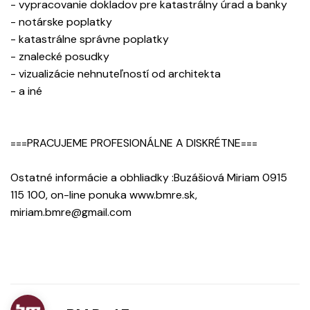
- vypracovanie dokladov pre katastrálny úrad a banky
- notárske poplatky
- katastrálne správne poplatky
- znalecké posudky
- vizualizácie nehnuteľností od architekta
- a iné
===PRACUJEME PROFESIONÁLNE A DISKRÉTNE===
Ostatné informácie a obhliadky :Buzášiová Miriam 0915
115 100, on-line ponuka www.bmre.sk,
miriam.bmre@gmail.com