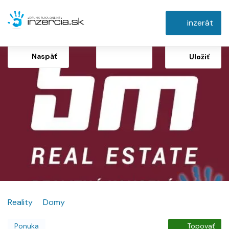
inzerát
Naspäť
Uložiť
Reality
Domy
Ponuka
Topovať