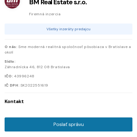
BM Real Estate s.r.o.
Firemná inzercia
Všetky inzeráty predajcu
O nás:
Sme moderná realitná spoločnosť pôsobiaca v Bratislave a
okolí
Sídlo:
Záhradnícka
46
,
812 08
Bratislava
IČO:
43996248
IČ DPH:
SK2022551619
Kontakt
Poslať správu