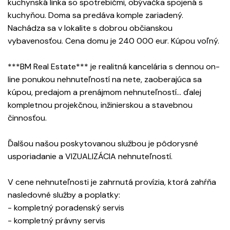
kuchynská linka so spotrebičmi, obývačka spojená s
kuchyňou. Doma sa predáva komple zariadený.
Nachádza sa v lokalite s dobrou občianskou
vybavenosťou. Cena domu je 240 000 eur. Kúpou voľný.
***BM Real Estate*** je realitná kancelária s dennou on-
line ponukou nehnuteľností na nete, zaoberajúca sa
kúpou, predajom a prenájmom nehnuteľností... ďalej
kompletnou projekčnou, inžinierskou a stavebnou
činnosťou.
Ďalšou našou poskytovanou službou je pôdorysné
usporiadanie a VIZUALIZÁCIA nehnuteľností.
V cene nehnuteľnosti je zahrnutá provízia, ktorá zahŕňa
nasledovné služby a poplatky:
- kompletný poradenský servis
- kompletný právny servis