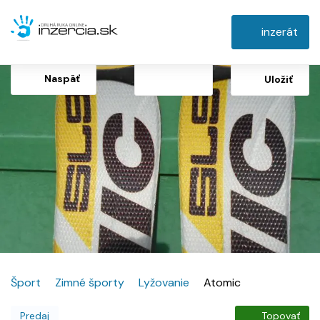
inzerát
Naspäť
Uložiť
Šport
Zimné športy
Lyžovanie
Atomic
Predaj
Topovať