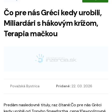
Čo pre nás Gréci kedy urobili,
Miliardári s hákovým krížom,
Terapia mačkou
Považská Bystrica
Pridané:
22. 03. 2026
Predám nasledovné tituly, raz čítané:Čo pre nás Gréci
kedy urobili od Tonyho Spawfortha, cena:10e+poštovné,