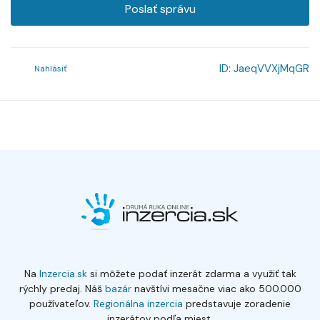
Poslať správu
ID:
JaeqVVXjMqGR
Nahlásiť
Na
Inzercia.sk
si môžete podať inzerát zdarma a využiť tak
rýchly predaj. Náš
bazár
navštívi mesačne viac ako 500.000
používateľov.
Regionálna inzercia
predstavuje zoradenie
inzerátov podľa miest.