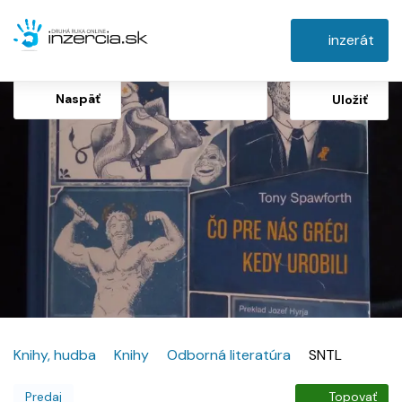
inzerát
Naspäť
Uložiť
Knihy, hudba
Knihy
Odborná literatúra
SNTL
Predaj
Topovať