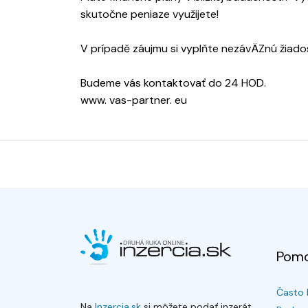
skutočne peniaze využijete!
V prípadě záujmu si vyplňte nezávÄZnú žiados
Budeme vás kontaktovať do 24 HOD.
www. vas-partner. eu
Pom
Často 
Na
Inzercia.sk
si môžete podať inzerát