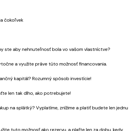
Na čokoľvek
y ste aby nehnuteľnosť bola vo vašom vlastníctve?
ytočne a využite práve túto možnosť financovania.
ančný kapitál? Rozumný spôsob investície!
ťte len tak dlho, ako potrebujete!
kup na splátký? Vyplatíme, znížime a platiť budete len jednu
užite tuto možnosť ako rezervu, a plaťte len za dobu, kedy