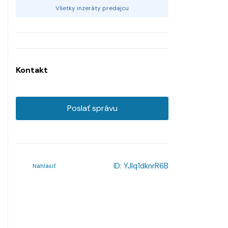
Všetky inzeráty predajcu
Kontakt
Poslať správu
ID:
YJlq1dknrR6B
Nahlásiť