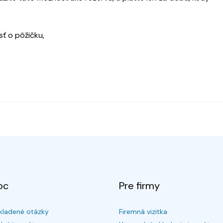
ť o pôžičku,
oc
Pre firmy
kladené otázky
Firemná vizitka