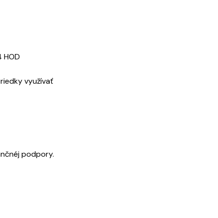
24 HOD
riedky využívať
nančnéj podpory.