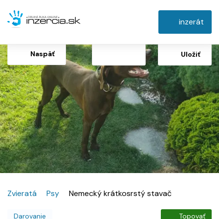
inzerát
Naspäť
Uložiť
Zvieratá
Psy
Nemecký krátkosrstý stavač
Darovanie
Topovať