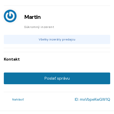
Martin
Súkromný inzerent
Všetky inzeráty predajcu
Kontakt
Poslať správu
ID:
mxVbpeKwGW1Q
Nahlásiť