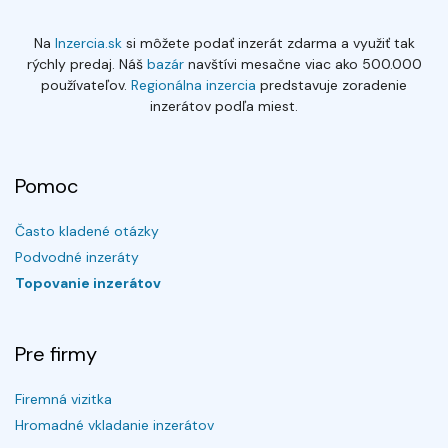
Na
Inzercia.sk
si môžete podať inzerát zdarma a využiť tak
rýchly predaj. Náš
bazár
navštívi mesačne viac ako 500.000
používateľov.
Regionálna inzercia
predstavuje zoradenie
inzerátov podľa miest.
Pomoc
Často kladené otázky
Podvodné inzeráty
Topovanie inzerátov
Pre firmy
Firemná vizitka
Hromadné vkladanie inzerátov