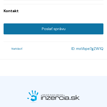
Kontakt
Poslať správu
ID:
mxVbpe7gZW1Q
Nahlásiť