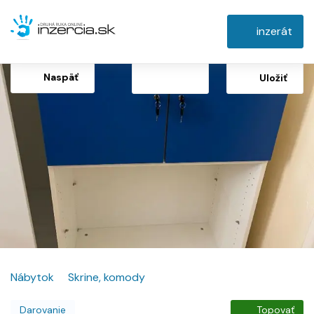
inzerát
Naspäť
Uložiť
Nábytok
Skrine, komody
Darovanie
Topovať