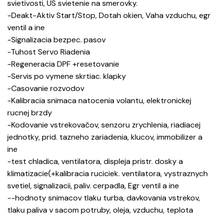
svietivosti, US svietenie na smerovky.
-Deakt-Aktiv Start/Stop, Dotah okien, Vaha vzduchu, egr
ventil a ine
-Signalizacia bezpec. pasov
-Tuhost Servo Riadenia
-Regeneracia DPF +resetovanie
-Servis po vymene skrtiac. klapky
-Casovanie rozvodov
-Kalibracia snimaca natocenia volantu, elektronickej
rucnej brzdy
-Kodovanie vstrekovačov, senzoru zrychlenia, riadiacej
jednotky, prid. tazneho zariadenia, klucov, immobilizer a
ine
-test chladica, ventilatora, displeja pristr. dosky a
klimatizacie(+kalibracia ruciciek. ventilatora, vystraznych
svetiel, signalizacii, paliv. cerpadla, Egr ventil a ine
--hodnoty snimacov tlaku turba, davkovania vstrekov,
tlaku paliva v sacom potruby, oleja, vzduchu, teplota