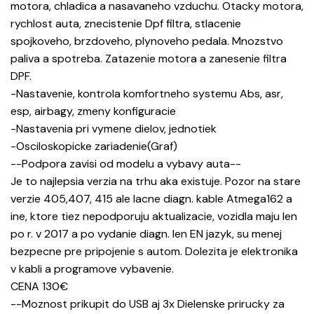
motora, chladica a nasavaneho vzduchu. Otacky motora,
rychlost auta, znecistenie Dpf filtra, stlacenie
spojkoveho, brzdoveho, plynoveho pedala. Mnozstvo
paliva a spotreba. Zatazenie motora a zanesenie filtra
DPF.
-Nastavenie, kontrola komfortneho systemu Abs, asr,
esp, airbagy, zmeny konfiguracie
-Nastavenia pri vymene dielov, jednotiek
-Osciloskopicke zariadenie(Graf)
--Podpora zavisi od modelu a vybavy auta--
Je to najlepsia verzia na trhu aka existuje. Pozor na stare
verzie 405,407, 415 ale lacne diagn. kable Atmega162 a
ine, ktore tiez nepodporuju aktualizacie, vozidla maju len
po r. v 2017 a po vydanie diagn. len EN jazyk, su menej
bezpecne pre pripojenie s autom. Dolezita je elektronika
v kabli a programove vybavenie.
CENA 130€
--Moznost prikupit do USB aj 3x Dielenske prirucky za