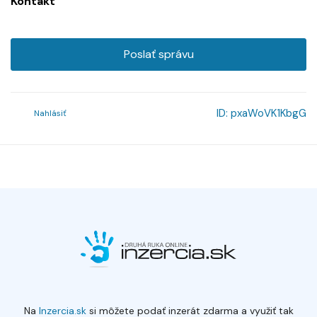
Kontakt
Poslať správu
ID:
pxaWoVK1KbgG
Nahlásiť
Na
Inzercia.sk
si môžete podať inzerát zdarma a využiť tak