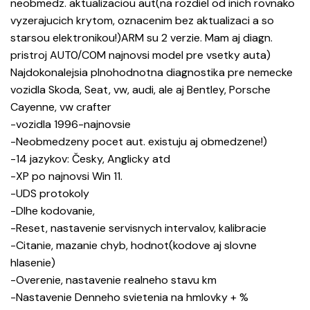
neobmedz. aktualizaciou aut(na rozdiel od inich rovnako
vyzerajucich krytom, oznacenim bez aktualizaci a so
starsou elektronikou!)ARM su 2 verzie. Mam aj diagn.
pristroj AUT0/C0M najnovsi model pre vsetky auta)
Najdokonalejsia plnohodnotna diagnostika pre nemecke
vozidla Skoda, Seat, vw, audi, ale aj Bentley, Porsche
Cayenne, vw crafter
-vozidla 1996-najnovsie
-Neobmedzeny pocet aut. existuju aj obmedzene!)
-14 jazykov: Česky, Anglicky atd
-XP po najnovsi Win 11.
-UDS protokoly
-Dlhe kodovanie,
-Reset, nastavenie servisnych intervalov, kalibracie
-Citanie, mazanie chyb, hodnot(kodove aj slovne
hlasenie)
-Overenie, nastavenie realneho stavu km
-Nastavenie Denneho svietenia na hmlovky + %