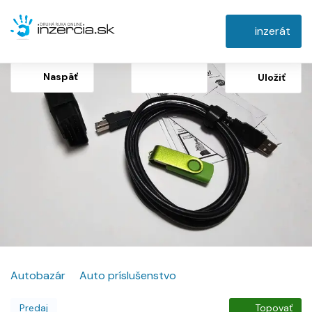
inzerát
Naspäť
Uložiť
Autobazár
Auto príslušenstvo
Predaj
Topovať