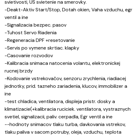
svietivosti, US svietenie na smerovky.
-Deakt-Aktiv Start/Stop, Dotah okien, Vaha vzduchu, egr
ventil a ine
-Signalizacia bezpec. pasov
-Tuhost Servo Riadenia
-Regeneracia DPF +resetovanie
-Servis po vymene skrtiac. klapky
-Casovanie rozvodov
-Kalibracia snimaca natocenia volantu, elektronickej
rucnej brzdy
-Kodovanie vstrekovačov, senzoru zrychlenia, riadiacej
jednotky, prid. tazneho zariadenia, klucov, immobilizer a
ine
-test chladica, ventilatora, displeja pristr. dosky a
klimatizacie(+kalibracia ruciciek. ventilatora, vystraznych
svetiel, signalizacii, paliv. cerpadla, Egr ventil a ine
--hodnoty snimacov tlaku turba, davkovania vstrekov,
tlaku paliva v sacom potruby, oleja, vzduchu, teplota