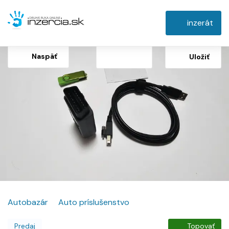
inzerát
Naspäť
Uložiť
Autobazár
Auto príslušenstvo
Predaj
Topovať