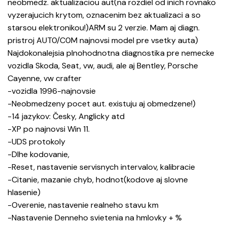
neobmedz. aktualizaciou aut(na rozdiel od inich rovnako
vyzerajucich krytom, oznacenim bez aktualizaci a so
starsou elektronikou!)ARM su 2 verzie. Mam aj diagn.
pristroj AUT0/C0M najnovsi model pre vsetky auta)
Najdokonalejsia plnohodnotna diagnostika pre nemecke
vozidla Skoda, Seat, vw, audi, ale aj Bentley, Porsche
Cayenne, vw crafter
-vozidla 1996-najnovsie
-Neobmedzeny pocet aut. existuju aj obmedzene!)
-14 jazykov: Česky, Anglicky atd
-XP po najnovsi Win 11.
-UDS protokoly
-Dlhe kodovanie,
-Reset, nastavenie servisnych intervalov, kalibracie
-Citanie, mazanie chyb, hodnot(kodove aj slovne
hlasenie)
-Overenie, nastavenie realneho stavu km
-Nastavenie Denneho svietenia na hmlovky + %