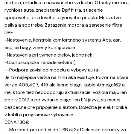
motora, chladica a nasavaneho vzduchu. Otacky motora,
rychlost auta, znecistenie Dpf filtra, stlacenie
spojkoveho, brzdoveho, plynoveho pedala. Mnozstvo
paliva a spotreba. Zatazenie motora a zanesenie filtra
DPF.
-Nastavenie, kontrola komfortneho systemu Abs, asr,
esp, airbagy, zmeny konfiguracie
-Nastavenia pri vymene dielov, jednotiek
-Osciloskopicke zariadenie(Graf)
--Podpora zavisi od modelu a vybavy auta--
Je to najlepsia verzia na trhu aka existuje. Pozor na stare
verzie 405,407, 415 ale lacne diagn. kable Atmega162 a
ine, ktore tiez nepodporuju aktualizacie, vozidla maju len
po r. v 2017 a po vydanie diagn. len EN jazyk, su menej
bezpecne pre pripojenie s autom. Dolezita je elektronika
v kabli a programove vybavenie.
CENA 130€
--Moznost prikupit si do USB aj 3x Dielenske prirucky za