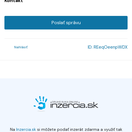
Kontakt
Poslať správu
ID:
REeqOeenpWDX
Nahlásiť
Na
Inzercia.sk
si môžete podať inzerát zdarma a využiť tak