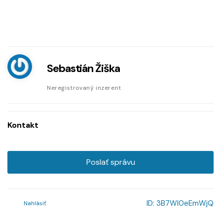
Sebastián Žiška
Neregistrovaný inzerent
Kontakt
Poslať správu
ID:
3B7Wl0eEmWjQ
Nahlásiť