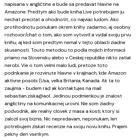
napisana v angličtine a bude sa predavat hlavne na
Amazone. Predtym ako bude kniha Live potrebujem ju
nechat precitat a ohodnotit, co najviac ludom. Ako
protihodnotu ponukam okrem knihy zadarmo, aj osobny
rozhovor/chat o tom, ako som vytvoril a vydal svoju prvu
knihu, aj ked som predtym nemal v tejto oblasti ziadne
skusenosti. Touto metodou to podla mojich informacii
priamo na Slovensku alebo v Ceskej republike nikto zatial
nerobi. Vie o tom velmi malo ludi, pretoze toto
podnikanie je rozvinute hlavne v krajinach, kde Amazon
aktivne posobi (Usa, velka Britania, Kanada. Ak ta to
zaujima - budem rad ak kontaktujes na mail:
sebastian.ziska@aol.. Jedinou podmienkou je znalost
anglictiny na komunikacnej urovni. Nie som ziadny
podvodnik, ale realny clovek z masa a kosti, ktory si
zalozil svoj biznis. Nic nepredavam, neponukam, len
potrebujem ziskat recenzie na svoju novu knihu. Prajem
pekny den vsetkym.