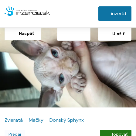
inzerát
Naspäť
Uložiť
Zvieratá
Mačky
Donský Sphynx
Predaj
Topovať