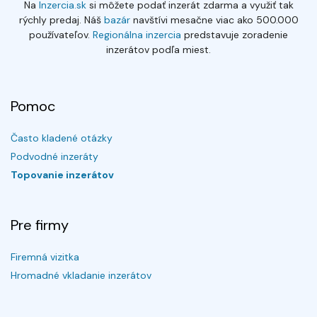
Na
Inzercia.sk
si môžete podať inzerát zdarma a využiť tak
rýchly predaj. Náš
bazár
navštívi mesačne viac ako 500.000
používateľov.
Regionálna inzercia
predstavuje zoradenie
inzerátov podľa miest.
Pomoc
Často kladené otázky
Podvodné inzeráty
Topovanie inzerátov
Pre firmy
Firemná vizitka
Hromadné vkladanie inzerátov