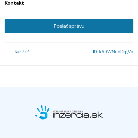
Kontakt
Poslať správu
ID:
kAdWNodDrgVo
Nahlásiť