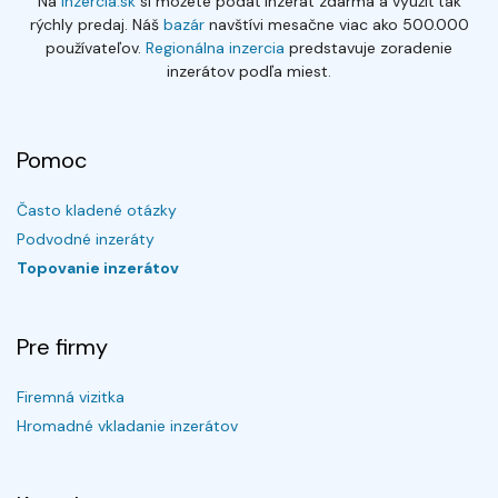
Na
Inzercia.sk
si môžete podať inzerát zdarma a využiť tak
rýchly predaj. Náš
bazár
navštívi mesačne viac ako 500.000
používateľov.
Regionálna inzercia
predstavuje zoradenie
inzerátov podľa miest.
Pomoc
Často kladené otázky
Podvodné inzeráty
Topovanie inzerátov
Pre firmy
Firemná vizitka
Hromadné vkladanie inzerátov