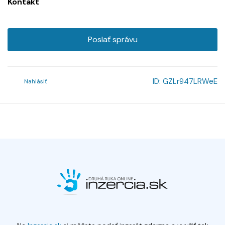
Kontakt
Poslať správu
ID:
GZLr947LRWeE
Nahlásiť