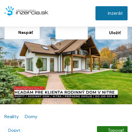
inzerát
Naspäť
Uložiť
Reality
Domy
Dopyt
Topovať