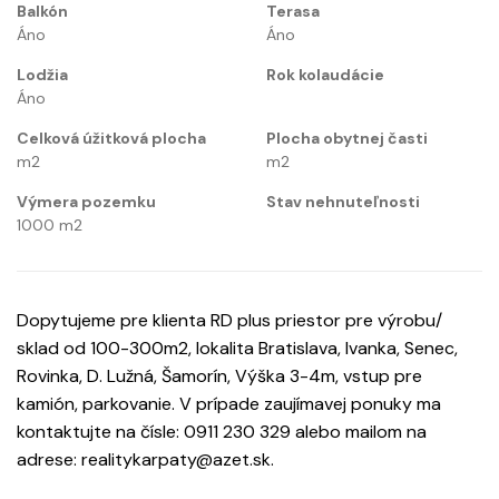
Balkón
Terasa
Áno
Áno
Lodžia
Rok kolaudácie
Áno
Celková úžitková plocha
Plocha obytnej časti
m2
m2
Výmera pozemku
Stav nehnuteľnosti
1000
m2
Dopytujeme pre klienta RD plus priestor pre výrobu/
sklad od 100-300m2, lokalita Bratislava, Ivanka, Senec,
Rovinka, D. Lužná, Šamorín, Výška 3-4m, vstup pre
kamión, parkovanie. V prípade zaujímavej ponuky ma
kontaktujte na čísle: 0911 230 329 alebo mailom na
adrese: realitykarpaty@azet.sk.