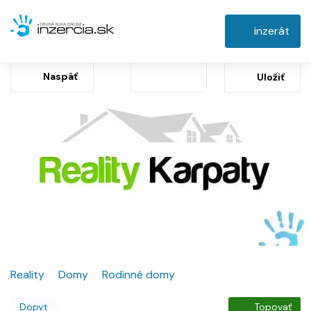
inzerát
Naspäť
Uložiť
Reality
Domy
Rodinné domy
Dopyt
Topovať