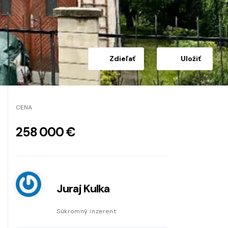
Zdieľať
Uložiť
CENA
258 000 €
Juraj Kulka
Súkromný inzerent