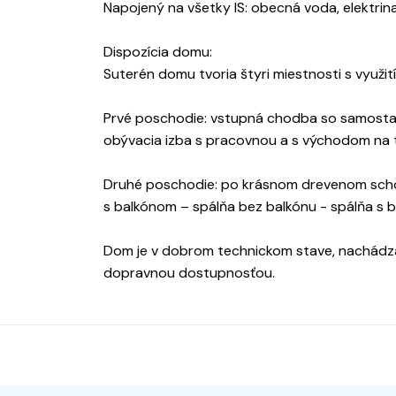
Napojený na všetky IS: obecná voda, elektrina
Dispozícia domu:
Suterén domu tvoria štyri miestnosti s využi
Prvé poschodie: vstupná chodba so samosta
obývacia izba s pracovnou a s východom na 
Druhé poschodie: po krásnom drevenom scho
s balkónom – spálňa bez balkónu - spálňa s 
Dom je v dobrom technickom stave, nachádza 
dopravnou dostupnosťou.