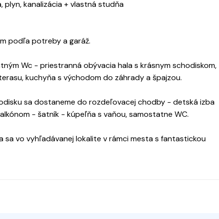
, plyn, kanalizácia + vlastná studňa
tím podľa potreby a garáž.
tným Wc - priestranná obývacia hala s krásnym schodiskom,
terasu, kuchyňa s východom do záhrady a špajzou.
disku sa dostaneme do rozdeľovacej chodby - detská izba
balkónom - šatník - kúpeľňa s vaňou, samostatne WC.
sa vo vyhľadávanej lokalite v rámci mesta s fantastickou