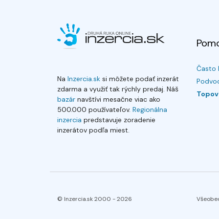
Pom
Často 
Na
Inzercia.sk
si môžete podať inzerát
Podvod
zdarma a využiť tak rýchly predaj. Náš
Topov
bazár
navštívi mesačne viac ako
500.000 používateľov.
Regionálna
inzercia
predstavuje zoradenie
inzerátov podľa miest.
© Inzercia.sk 2000 -
2026
Všeobe