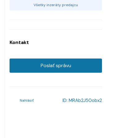
Všetky inzeráty predajcu
Kontakt
Poslať správu
ID:
MRAb2J50obx2
Nahlásiť