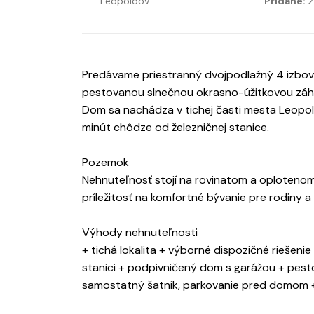
Leopoldov
Pridané:
2
Predávame priestranný dvojpodlažný 4 izbov
pestovanou slnečnou okrasno-úžitkovou záh
Dom sa nachádza v tichej časti mesta Leopold
minút chôdze od železničnej stanice.
Pozemok
Nehnuteľnosť stojí na rovinatom a oploteno
príležitosť na komfortné bývanie pre rodiny a
Výhody nehnuteľnosti
+ tichá lokalita + výborné dispozičné riešen
stanici + podpivničený dom s garážou + pest
samostatný šatník, parkovanie pred domom + 