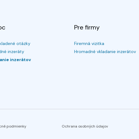
oc
Pre firmy
kladené otázky
Firemná vizitka
né inzeráty
Hromadné vkladanie inzerátov
anie inzerátov
cné podmienky
Ochrana osobných údajov