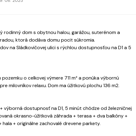
9. 08. 2025
ý rodinný dom s obytnou halou, garážou, suterénom a
radou, ktorá dodáva domu pocit súkromia.
ov na Sládkovičovej ulici s rýchlou dostupnosťou na D1 a 5
m pozemku o celkovej výmere 711 m² a ponúka výbornú
 pre milovníkov relaxu. Dom ma úžitkovú plochu 136 m2.
ie + výborná dostupnosť na D1, 5 minút chôdze od železničnej
ovaná okrasno-úžitková záhrada + terasa + dva balkóny +
hala + originálne zachovalé drevene parkety.