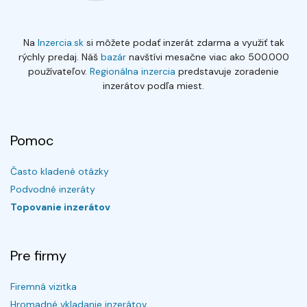
Na
Inzercia.sk
si môžete podať inzerát zdarma a využiť tak
rýchly predaj. Náš
bazár
navštívi mesačne viac ako 500.000
používateľov.
Regionálna inzercia
predstavuje zoradenie
inzerátov podľa miest.
Pomoc
Často kladené otázky
Podvodné inzeráty
Topovanie inzerátov
Pre firmy
Firemná vizitka
Hromadné vkladanie inzerátov