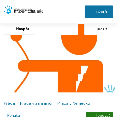
inzerát
Naspäť
Uložiť
Práca
Práca v zahraničí
Práca v Nemecku
Ponuka
Topovať