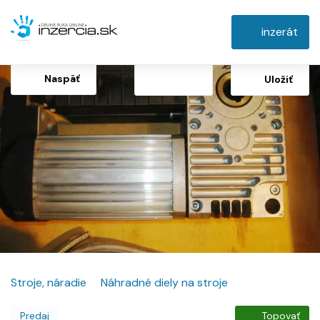
inzerát
Naspäť
Uložiť
Stroje, náradie
Náhradné diely na stroje
Predaj
Topovať