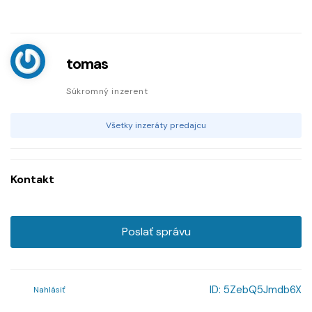
tomas
Súkromný inzerent
Všetky inzeráty predajcu
Kontakt
Poslať správu
ID:
5ZebQ5Jmdb6X
Nahlásiť