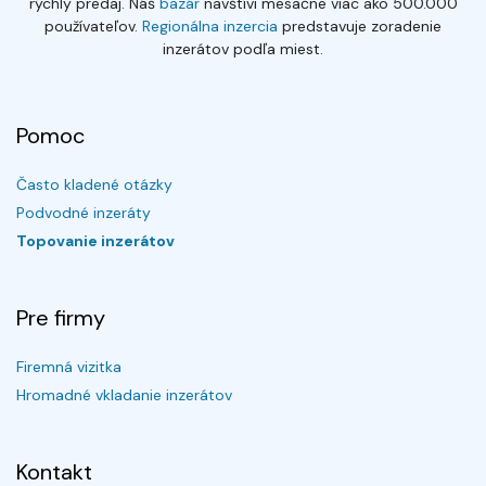
rýchly predaj. Náš
bazár
navštívi mesačne viac ako 500.000
používateľov.
Regionálna inzercia
predstavuje zoradenie
inzerátov podľa miest.
Pomoc
Často kladené otázky
Podvodné inzeráty
Topovanie inzerátov
Pre firmy
Firemná vizitka
Hromadné vkladanie inzerátov
Kontakt