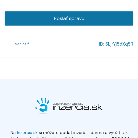
Poslať správu
ID:
6LjrYj5dXq5R
Nahlásiť
Na
Inzercia.sk
si môžete podať inzerát zdarma a využiť tak