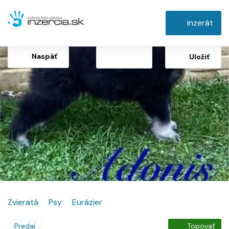
inzerát
Naspäť
Uložiť
Zvieratá
Psy
Eurázier
Predaj
Topovať