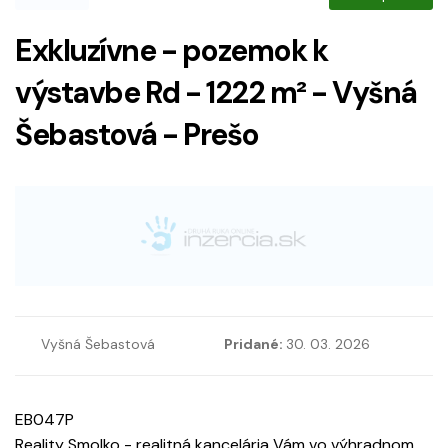
Exkluzívne - pozemok k
výstavbe Rd - 1222 m² - Vyšná
Šebastová - Prešo
Vyšná Šebastová
Pridané:
30. 03. 2026
EB047P
Reality Smolko - realitná kancelária Vám vo výhradnom