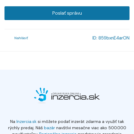
Poslať správu
ID:
859bxnE4arON
Nahlásiť
Na
Inzercia.sk
si môžete podať inzerát zdarma a využiť tak
rýchly predaj. Náš
bazár
navštívi mesačne viac ako 500.000