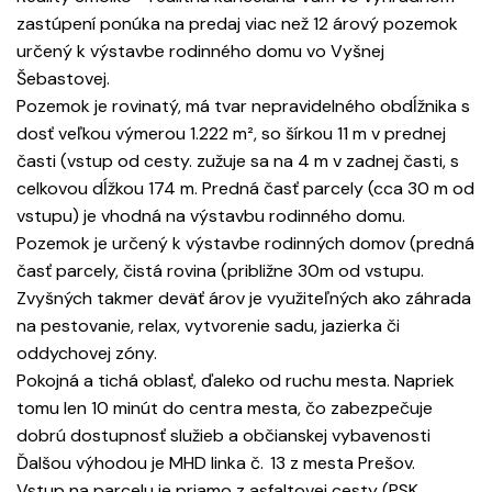
zastúpení ponúka na predaj viac než 12 árový pozemok
určený k výstavbe rodinného domu vo Vyšnej
Šebastovej.
Pozemok je rovinatý, má tvar nepravidelného obdĺžnika s
dosť veľkou výmerou 1.222 m², so šírkou 11 m v prednej
časti (vstup od cesty. zužuje sa na 4 m v zadnej časti, s
celkovou dĺžkou 174 m. Predná časť parcely (cca 30 m od
vstupu) je vhodná na výstavbu rodinného domu.
Pozemok je určený k výstavbe rodinných domov (predná
časť parcely, čistá rovina (približne 30m od vstupu.
Zvyšných takmer deväť árov je využiteľných ako záhrada
na pestovanie, relax, vytvorenie sadu, jazierka či
oddychovej zóny.
Pokojná a tichá oblasť, ďaleko od ruchu mesta. Napriek
tomu len 10 minút do centra mesta, čo zabezpečuje
dobrú dostupnosť služieb a občianskej vybavenosti
Ďalšou výhodou je MHD linka č. 13 z mesta Prešov.
Vstup na parcelu je priamo z asfaltovej cesty (PSK.