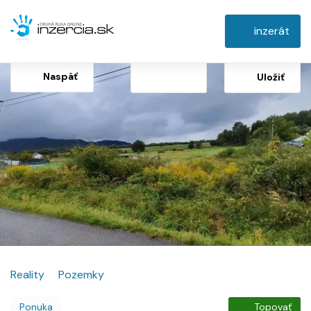
inzerát
Naspäť
Uložiť
Reality
Pozemky
Ponuka
Topovať