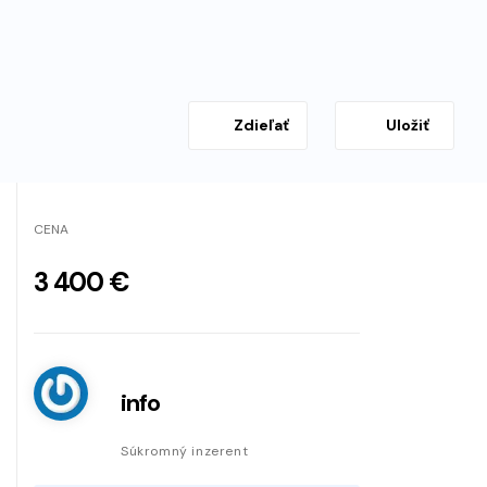
Zdieľať
Uložiť
CENA
3 400 €
info
Súkromný inzerent