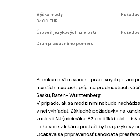
Výška mzdy
Požadov
3400 EUR
Úroveň jazykových znalostí
Požadova
Druh pracovného pomeru
Ponúkame Vám viacero pracovných pozícii pr
menších mestách, príp. na predmestiach väčš
Sasku, Baten- Wurttemberg.
V prípade, ak sa medzi nimi nebude nachádz
v nej vyhľadať. Základné požiadavky na kand
znalosti NJ (minimálne B2 certifikát alebo i
pohovore v lekárni postačí byť na jazykový cer
Očakáva sa pripravenosť kandidáta presťaho