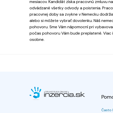
mesiacov. Kandidát získa pracovnú zmluvu na
odvádzané všetky odvody a poistenia. Praco
pracovnej doby sa zvykne v Nemecku dodržiav
alebo si môžete vybrať dovolenku. Náš neme
pohovoru. Sme Vám nápomocní pri vybavovan
počas pohovoru Vám bude preplatené. Viac inf
osobne.
Pom
Často 