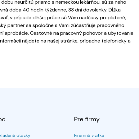
 dobu neurčitú priamo s nemeckou lekárňou, sú za neho
vná doba 40 hodín týždenne, 33 dní dovolenky. Dĺžka
ať, v prípade dlhšej práce sú Vám nadčasy preplatené,
cký partner sa spoločne s Vami zúčastňuje pracovného
í aprobácie. Cestovné na pracovný pohovor a ubytovanie
ormácii nájdete na našej stránke, prípadne telefonicky a
oc
Pre firmy
kladené otázky
Firemná vizitka