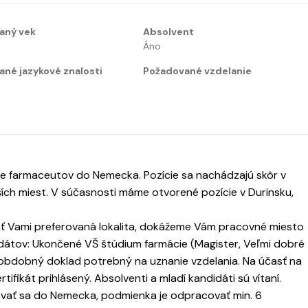
aný vek
Absolvent
Áno
né jazykové znalosti
Požadované vzdelanie
e farmaceutov do Nemecka. Pozície sa nachádzajú skôr v
ích miest. V súčasnosti máme otvorené pozície v Durinsku,
ať Vami preferovaná lokalita, dokážeme Vám pracovné miesto
idátov: Ukončené VŠ štúdium farmácie (Magister, Veľmi dobré
ný obdobný doklad potrebný na uznanie vzdelania. Na účasť na
tifikát prihlásený. Absolventi a mladí kandidáti sú vítaní.
vať sa do Nemecka, podmienka je odpracovať min. 6