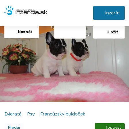
inzerát
Naspäť
Uložiť
Zvieratá
Psy
Francúzsky buldoček
Predaj
Topovať