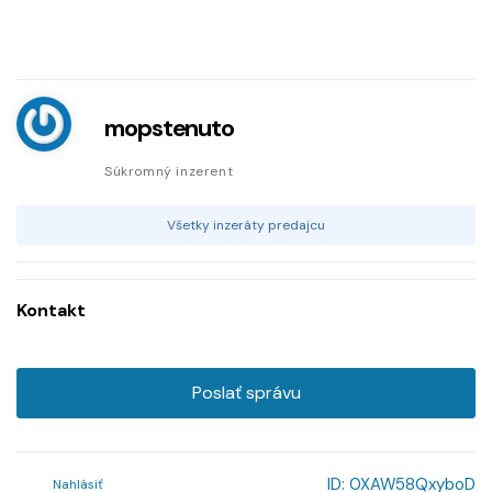
mopstenuto
Súkromný inzerent
Všetky inzeráty predajcu
Kontakt
Poslať správu
ID:
0XAW58QxyboD
Nahlásiť