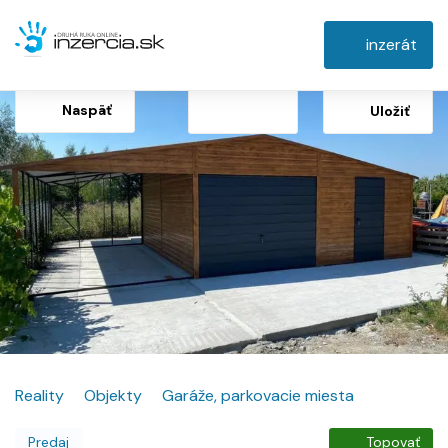
inzerát
Naspäť
Uložiť
Reality
Objekty
Garáže, parkovacie miesta
Predaj
Topovať