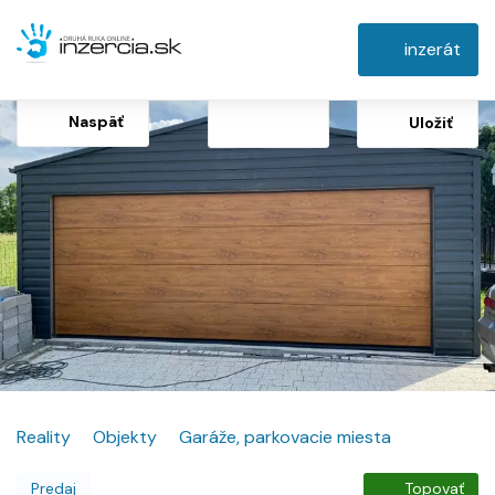
inzerát
Naspäť
Uložiť
Reality
Objekty
Garáže, parkovacie miesta
Predaj
Topovať