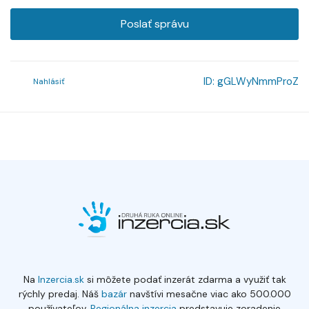
Poslať správu
ID:
gGLWyNmmProZ
Nahlásiť
Na
Inzercia.sk
si môžete podať inzerát zdarma a využiť tak
rýchly predaj. Náš
bazár
navštívi mesačne viac ako 500.000
používateľov.
Regionálna inzercia
predstavuje zoradenie