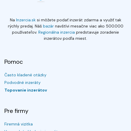
Na
Inzercia.sk
si môžete podať inzerát zdarma a využiť tak
rýchly predaj. Náš
bazár
navštívi mesačne viac ako 500.000
používateľov.
Regionálna inzercia
predstavuje zoradenie
inzerátov podľa miest.
Pomoc
Často kladené otázky
Podvodné inzeráty
Topovanie inzerátov
Pre firmy
Firemná vizitka