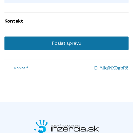
Kontakt
Poslať správu
ID:
YJlq1NX0gbR6
Nahlásiť