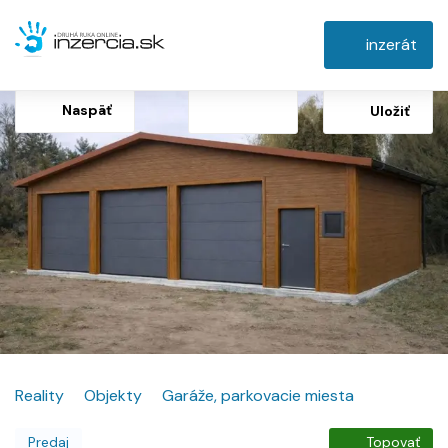
inzerát
Naspäť
Uložiť
Reality
Objekty
Garáže, parkovacie miesta
Predaj
Topovať