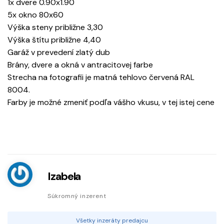
1x dvere 0.90x1.90
5x okno 80x60
Výška steny približne 3,30
Výška štítu približne 4,40
Garáž v prevedení zlatý dub
Brány, dvere a okná v antracitovej farbe
Strecha na fotografii je matná tehlovo červená RAL
8004.
Farby je možné zmeniť podľa vášho vkusu, v tej istej cene
Izabela
Súkromný inzerent
Všetky inzeráty predajcu