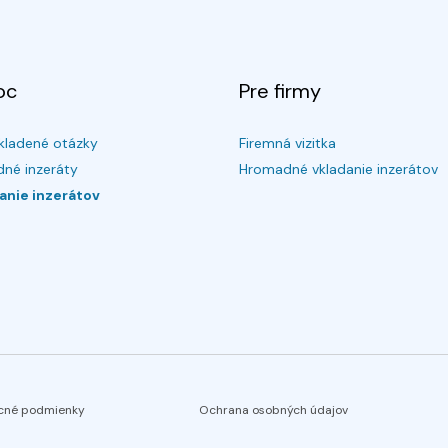
oc
Pre firmy
kladené otázky
Firemná vizitka
né inzeráty
Hromadné vkladanie inzerátov
anie inzerátov
cné podmienky
Ochrana osobných údajov