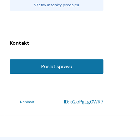
Všetky inzeráty predajcu
Kontakt
Poslať správu
ID:
52krPgLg0WR7
Nahlásiť