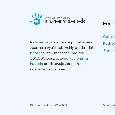
Pom
Často 
Na
Inzercia.sk
si môžete podať inzerát
Podvod
zdarma a využiť tak rýchly predaj. Náš
Topov
bazár
navštívi mesačne viac ako
500.000 používateľov.
Regionálna
inzercia
predstavuje zoradenie
inzerátov podľa miest.
© Inzercia.sk 2000 -
2026
Všeobe