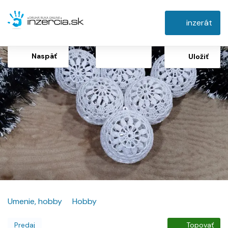
inzerát
Naspäť
Uložiť
Umenie, hobby
Hobby
Predaj
Topovať