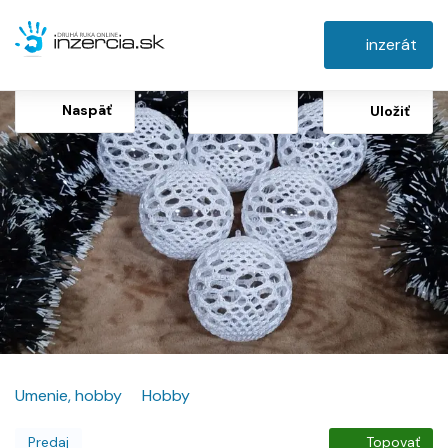
inzerát
Naspäť
Uložiť
Umenie, hobby
Hobby
Predaj
Topovať