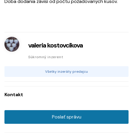
Doba dodania závisí od počtu požadovaných kusov.
valeria kostovcikova
Súkromný inzerent
Všetky inzeráty predajcu
Kontakt
Poslať správu