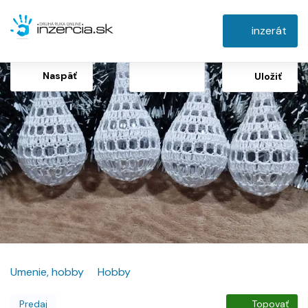
inzerát
Naspäť
Uložiť
Umenie, hobby
Hobby
Predaj
Topovať