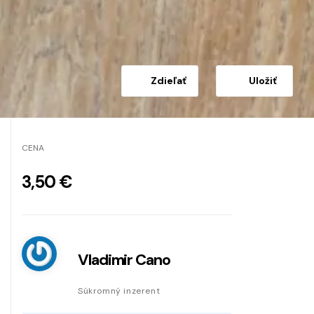
Zdieľať
Uložiť
CENA
3,50 €
Vladimir Cano
Súkromný inzerent