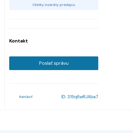
Všetky inzeráty predajcu
Kontakt
Poslať správu
ID:
319q6wRJAba7
Nahlásiť