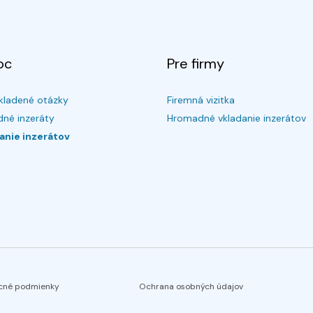
oc
Pre firmy
kladené otázky
Firemná vizitka
né inzeráty
Hromadné vkladanie inzerátov
anie inzerátov
cné podmienky
Ochrana osobných údajov