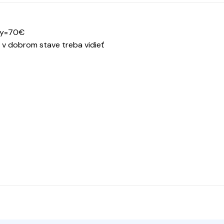
nky=70€
 v dobrom stave treba vidieť