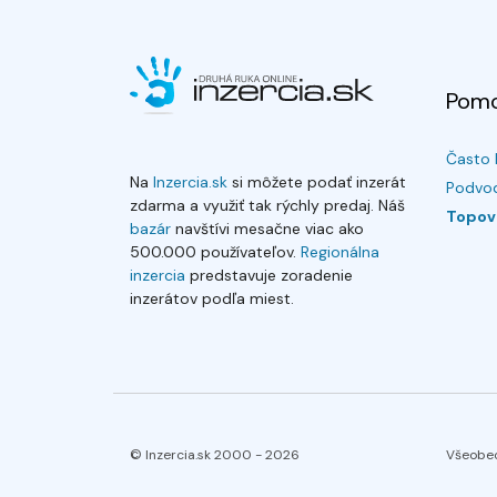
Pom
Často 
Na
Inzercia.sk
si môžete podať inzerát
Podvod
zdarma a využiť tak rýchly predaj. Náš
Topov
bazár
navštívi mesačne viac ako
500.000 používateľov.
Regionálna
inzercia
predstavuje zoradenie
inzerátov podľa miest.
© Inzercia.sk 2000 -
2026
Všeobe