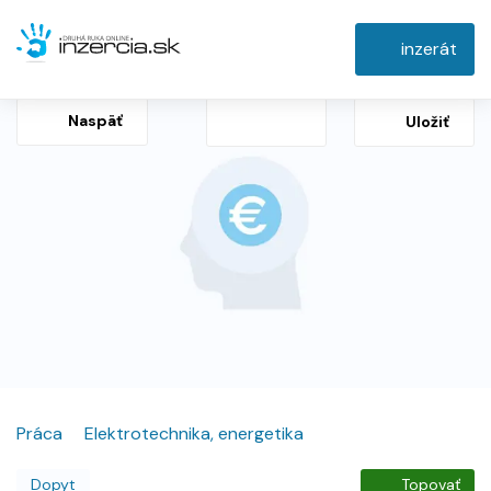
inzerát
Naspäť
Uložiť
Práca
Elektrotechnika, energetika
Dopyt
Topovať