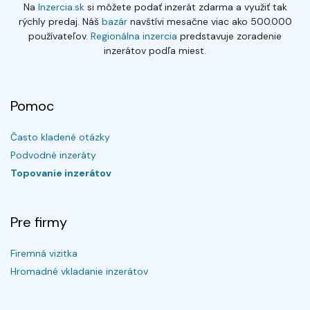
Na
Inzercia.sk
si môžete podať inzerát zdarma a využiť tak
rýchly predaj. Náš
bazár
navštívi mesačne viac ako 500.000
používateľov.
Regionálna inzercia
predstavuje zoradenie
inzerátov podľa miest.
Pomoc
Často kladené otázky
Podvodné inzeráty
Topovanie inzerátov
Pre firmy
Firemná vizitka
Hromadné vkladanie inzerátov