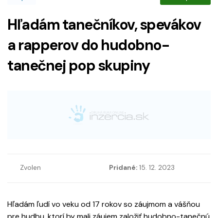
Hľadám tanečníkov, spevákov
a rapperov do hudobno-
tanečnej pop skupiny
Zvolen
Pridané:
15. 12. 2023
Hľadám ľudí vo veku od 17 rokov so záujmom a vášňou
pre hudbu, ktorí by mali záujem založiť hudobno-tanečnú