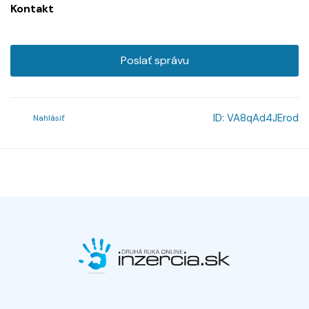
Kontakt
Poslať správu
ID:
VA8qAd4JErod
Nahlásiť