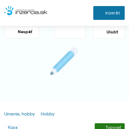
inzerát
Naspäť
Uložiť
Umenie, hobby
Hobby
Kúpa
Topovať