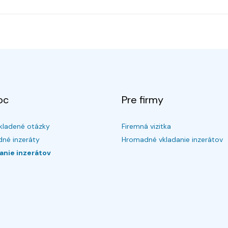
oc
Pre firmy
kladené otázky
Firemná vizitka
né inzeráty
Hromadné vkladanie inzerátov
anie inzerátov