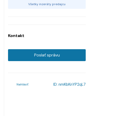
Všetky inzeráty predajcu
Kontakt
Poslať správu
ID:
nmKbKnYP2qL7
Nahlásiť