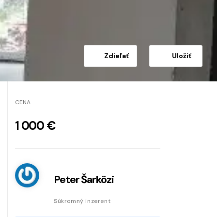
Zdieľať
Uložiť
CENA
1 000 €
Peter Šarközi
Súkromný inzerent