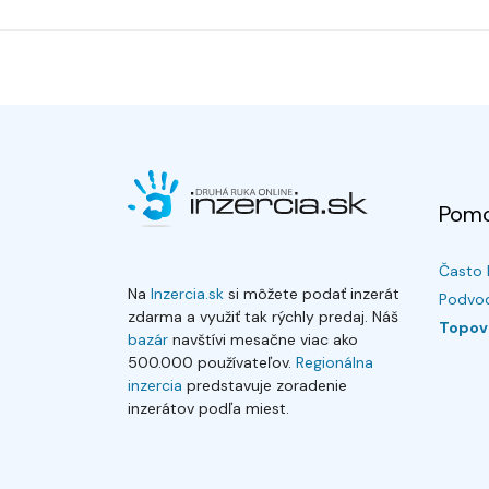
Pom
Často 
Na
Inzercia.sk
si môžete podať inzerát
Podvod
zdarma a využiť tak rýchly predaj. Náš
Topov
bazár
navštívi mesačne viac ako
500.000 používateľov.
Regionálna
inzercia
predstavuje zoradenie
inzerátov podľa miest.