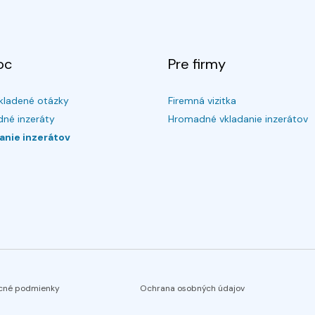
oc
Pre firmy
kladené otázky
Firemná vizitka
né inzeráty
Hromadné vkladanie inzerátov
anie inzerátov
cné podmienky
Ochrana osobných údajov