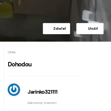
Zdieľať
Uložiť
CENA
Dohodou
Jarinko321111
Súkromný inzerent