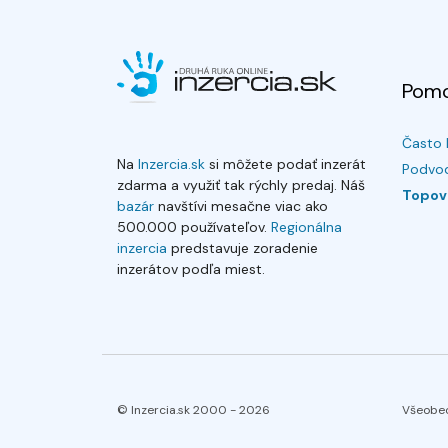
Pom
Často 
Na
Inzercia.sk
si môžete podať inzerát
Podvod
zdarma a využiť tak rýchly predaj. Náš
Topov
bazár
navštívi mesačne viac ako
500.000 používateľov.
Regionálna
inzercia
predstavuje zoradenie
inzerátov podľa miest.
© Inzercia.sk 2000 -
2026
Všeobe