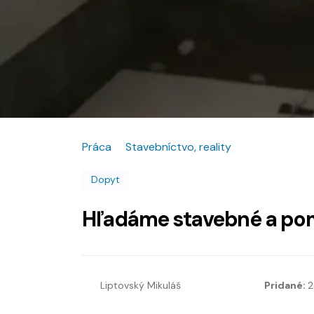
Práca
Stavebníctvo, reality
Dopyt
Hľadáme stavebné a po
Liptovský Mikuláš
Pridané:
2